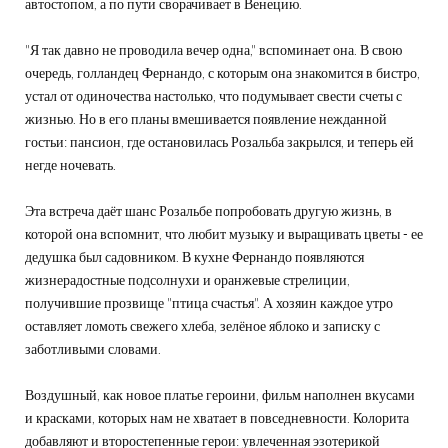
автостопом, а по пути сворачивает в Венецию.
"Я так давно не проводила вечер одна," вспоминает она. В свою
очередь, голландец Фернандо, с которым она знакомится в бистро,
устал от одиночества настолько, что подумывает свести счеты с
жизнью. Но в его планы вмешивается появление нежданной
гостьи: пансион, где остановилась Розальба закрылся, и теперь ей
негде ночевать.
Эта встреча даёт шанс Розальбе попробовать другую жизнь, в
которой она вспомнит, что любит музыку и выращивать цветы - ее
дедушка был садовником. В кухне Фернандо появляются
жизнерадостные подсолнухи и оранжевые стрелиции,
получившие прозвище "птица счастья". А хозяин каждое утро
оставляет ломоть свежего хлеба, зелёное яблоко и записку с
заботливыми словами.
Воздушный, как новое платье героини, фильм наполнен вкусами
и красками, которых нам не хватает в повседневности. Колорита
добавляют и второстепенные герои: увлеченная эзотерикой