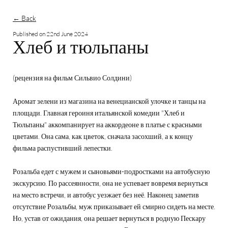
← Back
Published on
22nd June 2024
Хлеб и тюльпаны
(рецензия на фильм Сильвио Солдини)
Аромат зелени из магазина на венецианской улочке и танцы на
площади. Главная героиня итальянской комедии "Хлеб и
Тюльпаны" аккомпанирует на аккордеоне в платье с красными
цветами. Она сама, как цветок, сначала засохший, а к концу
фильма распустивший лепестки.
Розальба едет с мужем и сыновьями-подростками на автобусную
экскурсию. По рассеянности, она не успевает вовремя вернуться
на место встречи, и автобус уезжает без неё. Наконец заметив
отсутствие Розальбы, муж приказывает ей смирно сидеть на месте.
Но, устав от ожидания, она решает вернуться в родную Пескару