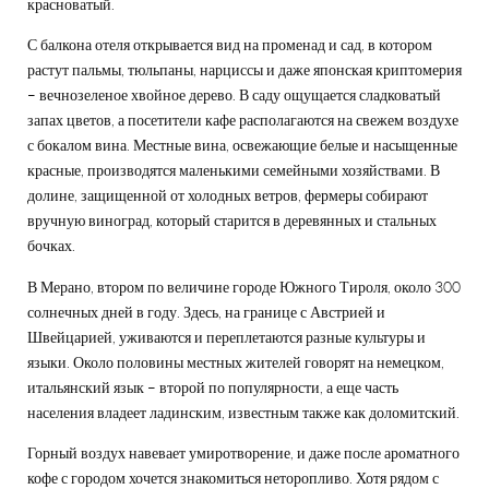
красноватый.
С балкона отеля открывается вид на променад и сад, в котором
растут пальмы, тюльпаны, нарциссы и даже японская криптомерия
– вечнозеленое хвойное дерево. В саду ощущается сладковатый
запах цветов, а посетители кафе располагаются на свежем воздухе
с бокалом вина. Местные вина, освежающие белые и насыщенные
красные, производятся маленькими семейными хозяйствами. В
долине, защищенной от холодных ветров, фермеры собирают
вручную виноград, который старится в деревянных и стальных
бочках.
В Мерано, втором по величине городе Южного Тироля, около 300
солнечных дней в году. Здесь, на границе с Австрией и
Швейцарией, уживаются и переплетаются разные культуры и
языки. Около половины местных жителей говорят на немецком,
итальянский язык – второй по популярности, а еще часть
населения владеет ладинским, известным также как доломитский.
Горный воздух навевает умиротворение, и даже после ароматного
кофе с городом хочется знакомиться неторопливо. Хотя рядом с