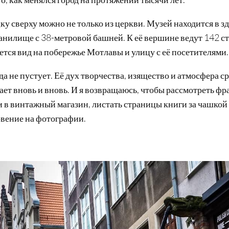
у сверху можно не только из церкви. Музей находится в зда
анилище с 38-метровой башней. К её вершине ведут 142 ст
тся вид на побережье Мотлавы и улицу с её посетителями.
а не пустует. Её дух творчества, изящество и атмосфера с
ает вновь и вновь. И я возвращаюсь, чтобы рассмотреть ф
и в винтажный магазин, листать страницы книги за чашкой
вение на фотографии.