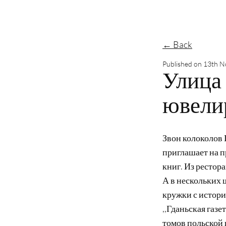
← Back
Published on
13th N
Улица
ювели
Звон колоколов 
приглашает на п
книг. Из рестор
А в нескольких ш
кружки с истори
,,Гданьская газе
томов польской 