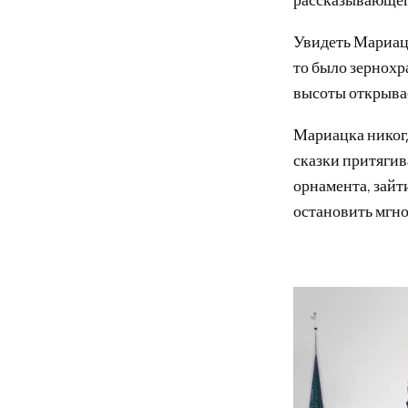
Увидеть Мариацк
то было зернохр
высоты открывае
Мариацка никогд
сказки притягив
орнамента, зайт
остановить мгно