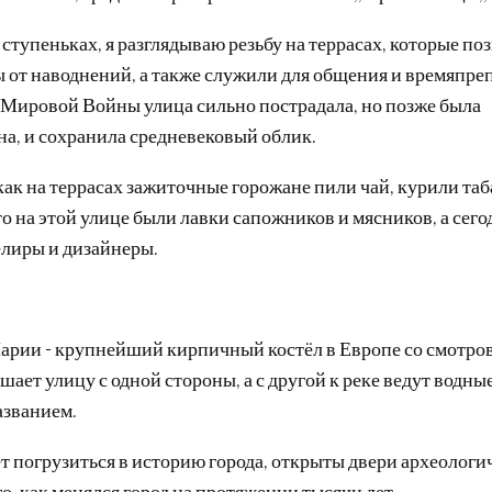
ступеньках, я разглядываю резьбу на террасах, которые по
 от наводнений, а также служили для общения и времяпре
 Мировой Войны улица сильно пострадала, но позже была
а, и сохранила средневековый облик.
как на террасах зажиточные горожане пили чай, курили та
то на этой улице были лавки сапожников и мясников, а сего
лиры и дизайнеры.
арии - крупнейший кирпичный костёл в Европе со смотро
шает улицу с одной стороны, а с другой к реке ведут водные
званием.
ет погрузиться в историю города, открыты двери археологи
, как менялся город на протяжении тысячи лет.