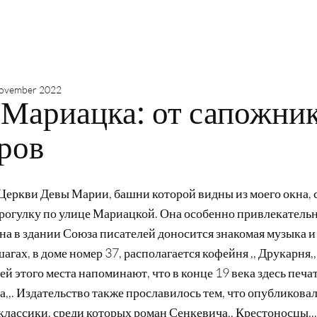
ovember 2022
 Мариацка: от сапожник
ров
Церкви Девы Марии, башни которой видны из моего окна, 
рогулку по улице Мариацкой. Она особенно привлекатель
ана в здании Союза писателей доносится знакомая музыка и
агах, в доме номер 37, располагается кофейня ,, Друкарня,
ей этого места напоминают, что в конце 19 века здесь печа
та,,. Издательство также прославилось тем, что опубликова
классики, среди которых роман Сенкевича,, Крестоносцы,,.