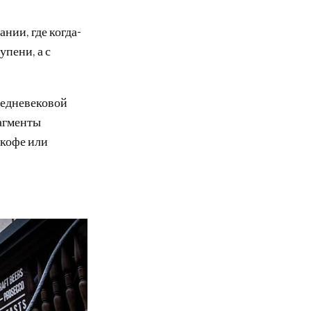
нии, где когда-
упени, а с
редневековой
рагменты
 кофе или