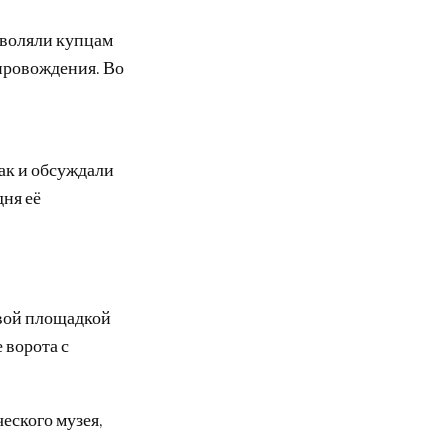
зволяли купцам
провождения. Во
бак и обсуждали
дня её
вой площадкой
 ворота с
ческого музея,