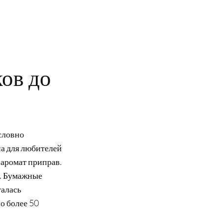
ов до
словно
на для любителей
 аромат приправ.
,. Бумажные
талась
ло более 50