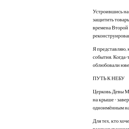
Устроившись на 
защитить товары
времена Второй
реконструирован
Я представляю, 
события. Когда-
облюбовали юве
ПУТЬ К НЕБУ
Церковь Девы М
на крыше - завер
одноимённым на
Для тех, кто хоч
рассказывающего